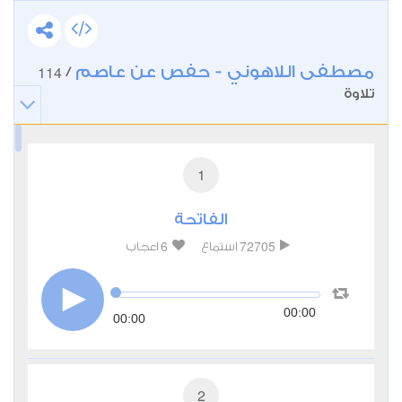
مصطفى اللاهوني - حفص عن عاصم
114
/
تلاوة
1
الفاتحة
6
72705
استماع
اعجاب
00:00
00:00
2