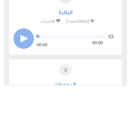
البقرة
8
68043
استماع
اعجاب
00:00
00:00
3
آل عمران
2
28158
استماع
اعجاب
00:00
00:00