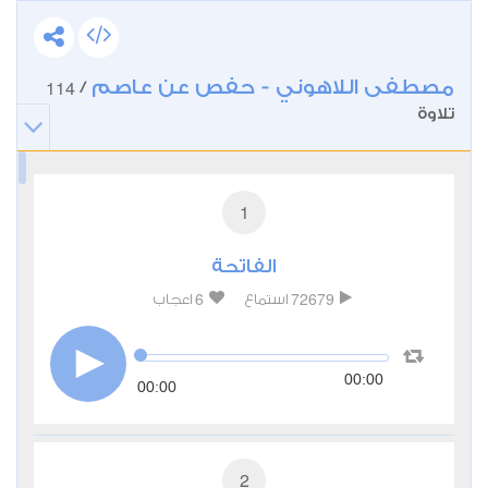
مصطفى اللاهوني - حفص عن عاصم
114
/
تلاوة
1
الفاتحة
6
72679
استماع
اعجاب
00:00
00:00
2