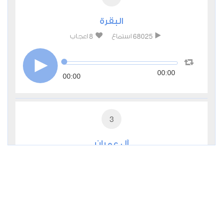
البقرة
8
68025
استماع
اعجاب
00:00
00:00
3
آل عمران
2
28155
استماع
اعجاب
00:00
00:00