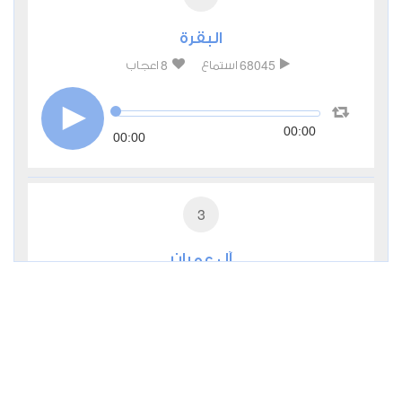
البقرة
8
68045
استماع
اعجاب
00:00
00:00
3
آل عمران
2
28161
استماع
اعجاب
00:00
00:00