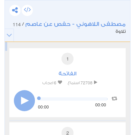
مصطفى اللاهوني - حفص عن عاصم
114
/
تلاوة
1
الفاتحة
6
72708
استماع
اعجاب
00:00
00:00
2