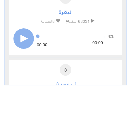
البقرة
8
68031
استماع
اعجاب
00:00
00:00
3
آل عمران
2
28155
استماع
اعجاب
00:00
00:00