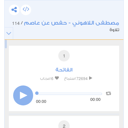
مصطفى اللاهوني - حفص عن عاصم
114
/
تلاوة
1
الفاتحة
6
72694
استماع
اعجاب
00:00
00:00
2