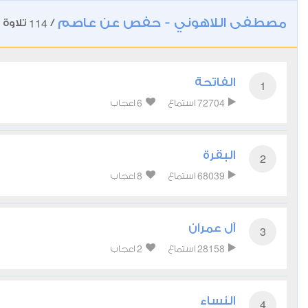
مصطفى اللاهوني - حفص عن عاصم
114
/
تلاوة
الفاتحة
1
6
72704
استماع
اعجاب
البقرة
2
8
68039
استماع
اعجاب
آل عمران
3
2
28158
استماع
اعجاب
النساء
4