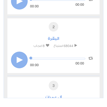
00:00
00:00
2
البقرة
8
68044
استماع
اعجاب
00:00
00:00
3
آل عمران
2
28161
استماع
اعجاب