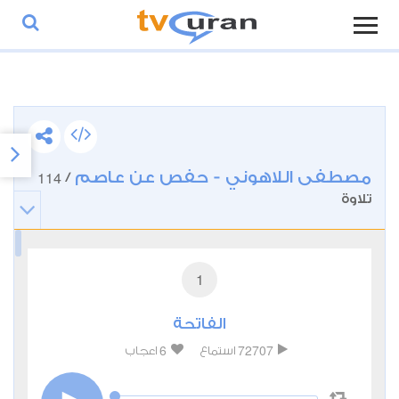
مصطفى اللاهوني - حفص عن عاصم
114
/
تلاوة
1
الفاتحة
6
72707
استماع
اعجاب