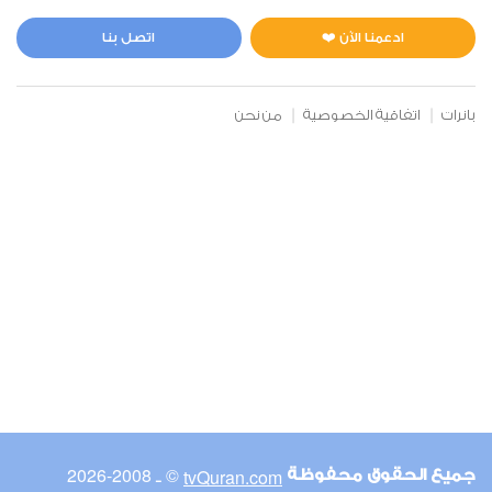
المائدة
1
15507
استماع
اعجاب
ادعمنا الآن ❤️
اتصل بنا
بانرات
اتفاقية الخصوصية
من نحن
00:00
00:00
6
الأنعام
0
13654
استماع
اعجاب
00:00
00:00
© ـ 2008-2026
tvQuran.com
جميع الحقوق محفوظة
7