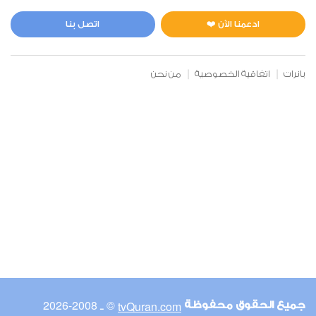
المائدة
1
15501
استماع
اعجاب
ادعمنا الآن ❤️
اتصل بنا
بانرات
اتفاقية الخصوصية
من نحن
00:00
00:00
6
الأنعام
0
13650
استماع
اعجاب
00:00
00:00
© ـ 2008-2026
tvQuran.com
جميع الحقوق محفوظة
7