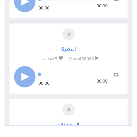
00:00
00:00
2
البقرة
8
68035
استماع
اعجاب
00:00
00:00
3
آل عمران
2
28158
استماع
اعجاب