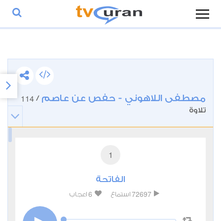
مصطفى اللاهوني - حفص عن عاصم
114
/
تلاوة
1
الفاتحة
6
72697
استماع
اعجاب