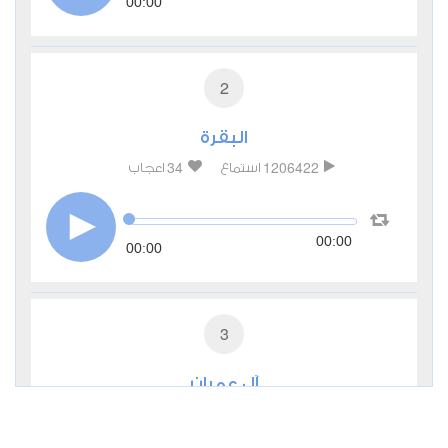
00:00
2
البقرة
34
1206422
استماع
اعجاب
00:00
00:00
3
آل عمران
6
374903
استماع
اعجاب