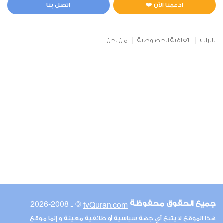
3
190470
استماع
اعجاب
ادعمنا الآن ❤️
اتصل بنا
بانرات
اتفاقية الخصوصية
من نحن
00:00
00:00
6
الأنعام
5
161750
استماع
اعجاب
00:00
00:00
© ـ 2008-2026
tvQuran.com
جميع الحقوق محفوظة
7
هذا الموقع لا يتبع أي جهة سياسية أو طائفية معينة و إنما موقع