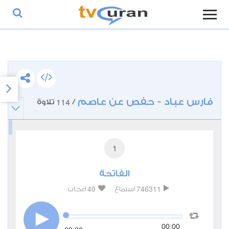
فارس عباد - حفص عن عاصم
114
/
تلاوة
1
الفاتحة
40
746311
استماع
اعجاب
00:00