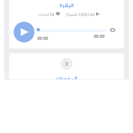
البقرة
34
1206144
استماع
اعجاب
00:00
00:00
3
آل عمران
6
374778
استماع
اعجاب
00:00
00:00