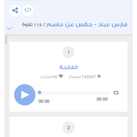
فارس عباد - حفص عن عاصم
114
/
تلاوة
1
الفاتحة
40
746067
استماع
اعجاب
00:00
00:00
2