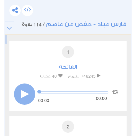
فارس عباد - حفص عن عاصم
114
/
تلاوة
1
الفاتحة
40
746245
استماع
اعجاب
00:00
00:00
2