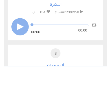
البقرة
34
1206350
استماع
اعجاب
00:00
00:00
3
آل عمران
6
374864
استماع
اعجاب
00:00
00:00