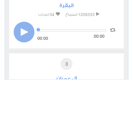
البقرة
34
1206333
استماع
اعجاب
00:00
00:00
3
آل عمران
6
374858
استماع
اعجاب
00:00
00:00