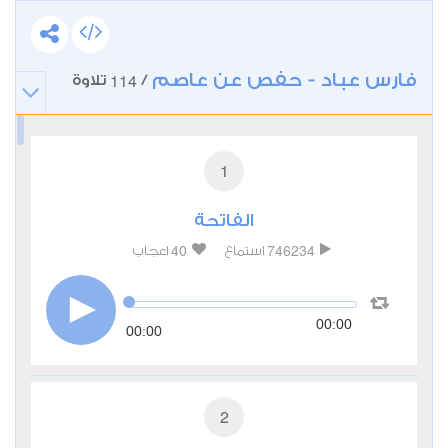
فارس عباد - حفص عن عاصم
114
/
تلاوة
1
الفاتحة
40
746234
استماع
اعجاب
00:00
00:00
2