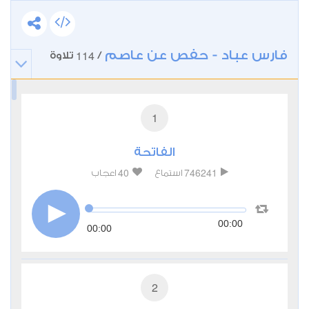
فارس عباد - حفص عن عاصم
114
/
تلاوة
1
الفاتحة
40
746241
استماع
اعجاب
00:00
00:00
2