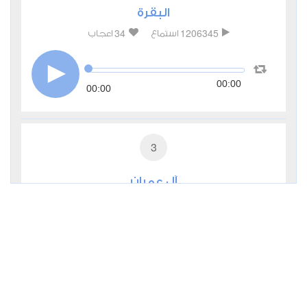
البقرة
34
1206345
استماع
اعجاب
00:00
00:00
3
آل عمران
6
374859
استماع
اعجاب
00:00
00:00