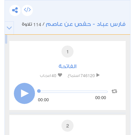
فارس عباد - حفص عن عاصم
114
/
تلاوة
1
الفاتحة
40
746120
استماع
اعجاب
00:00
00:00
2