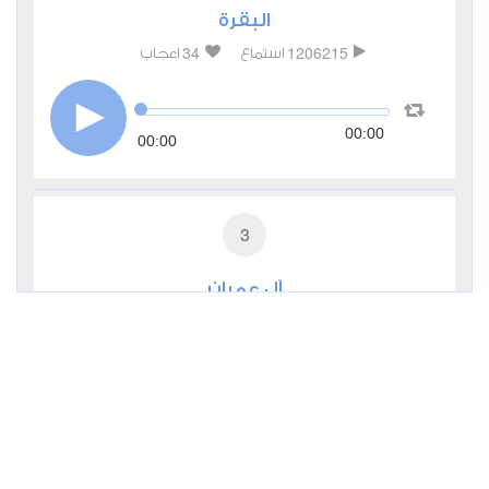
البقرة
34
1206215
استماع
اعجاب
00:00
00:00
3
آل عمران
6
374805
استماع
اعجاب
00:00
00:00