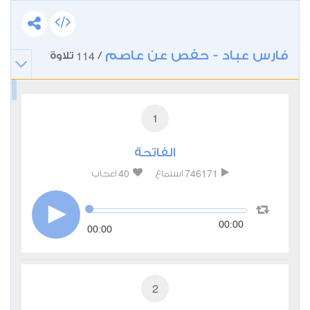
فارس عباد - حفص عن عاصم
114
/
تلاوة
1
الفاتحة
40
746171
استماع
اعجاب
00:00
00:00
2