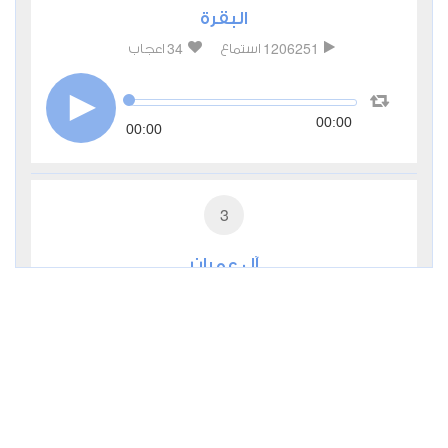
البقرة
34
1206251
استماع
اعجاب
00:00
00:00
3
آل عمران
6
374818
استماع
اعجاب
00:00
00:00