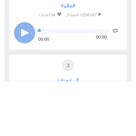
البقرة
34
1206167
استماع
اعجاب
00:00
00:00
3
آل عمران
6
374789
استماع
اعجاب
00:00
00:00