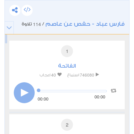
فارس عباد - حفص عن عاصم
114
/
تلاوة
1
الفاتحة
40
746080
استماع
اعجاب
00:00
00:00
2