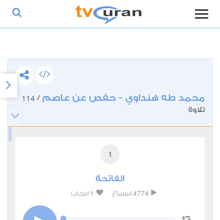
محمد طه هنداوي - حفص عن عاصم
114
/
تلاوة
1
الفاتحة
1
4774
استماع
اعجاب