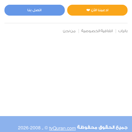
المائدة
1
1940
استماع
اعجاب
ادعمنا الآن ❤️
اتصل بنا
بانرات
اتفاقية الخصوصية
من نحن
00:00
00:00
6
الأنعام
1
2075
استماع
اعجاب
00:00
00:00
© ـ 2008-2026
tvQuran.com
جميع الحقوق محفوظة
7