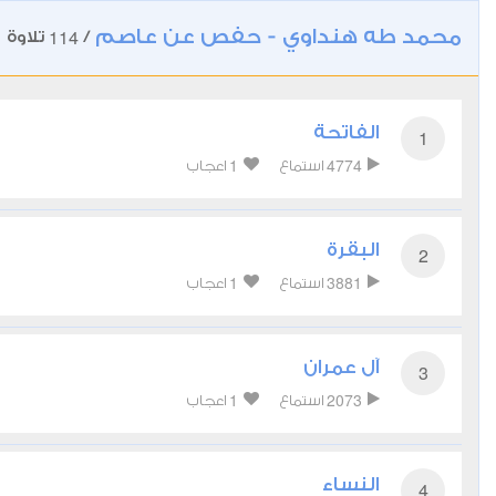
محمد طه هنداوي - حفص عن عاصم
114
/
تلاوة
الفاتحة
1
1
4774
استماع
اعجاب
البقرة
2
1
3881
استماع
اعجاب
آل عمران
3
1
2073
استماع
اعجاب
النساء
4