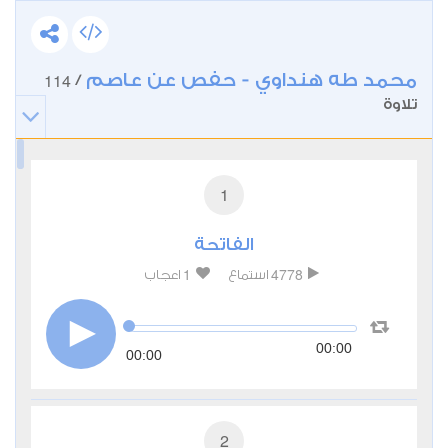
محمد طه هنداوي - حفص عن عاصم
114
/
تلاوة
1
الفاتحة
1
4778
استماع
اعجاب
00:00
00:00
2