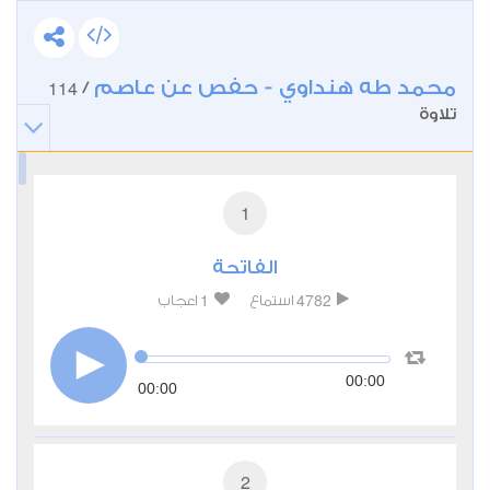
محمد طه هنداوي - حفص عن عاصم
114
/
تلاوة
1
الفاتحة
1
4782
استماع
اعجاب
00:00
00:00
2