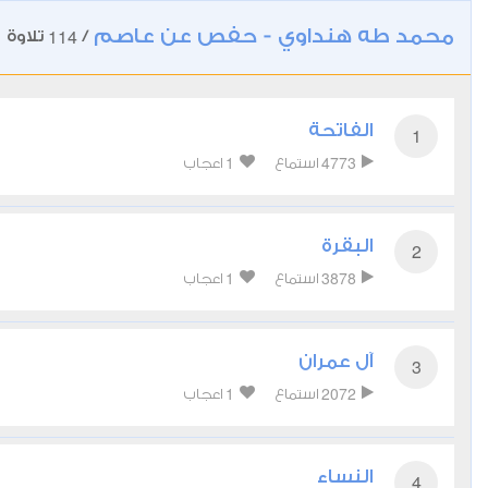
محمد طه هنداوي - حفص عن عاصم
114
/
تلاوة
الفاتحة
1
1
4773
استماع
اعجاب
البقرة
2
1
3878
استماع
اعجاب
آل عمران
3
1
2072
استماع
اعجاب
النساء
4