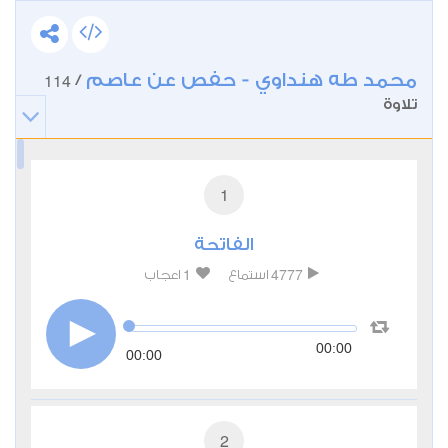
محمد طه هنداوي - حفص عن عاصم
114
/
تلاوة
1
الفاتحة
1
4777
استماع
اعجاب
00:00
00:00
2