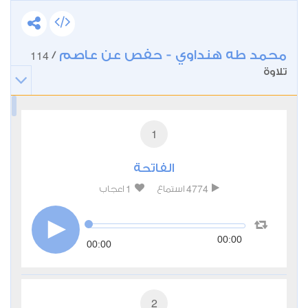
محمد طه هنداوي - حفص عن عاصم
114
/
تلاوة
1
الفاتحة
1
4774
استماع
اعجاب
00:00
00:00
2