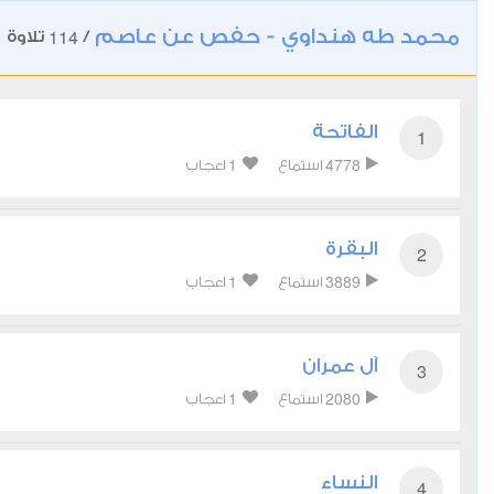
محمد طه هنداوي - حفص عن عاصم
114
/
تلاوة
الفاتحة
1
1
4778
استماع
اعجاب
البقرة
2
1
3889
استماع
اعجاب
آل عمران
3
1
2080
استماع
اعجاب
النساء
4