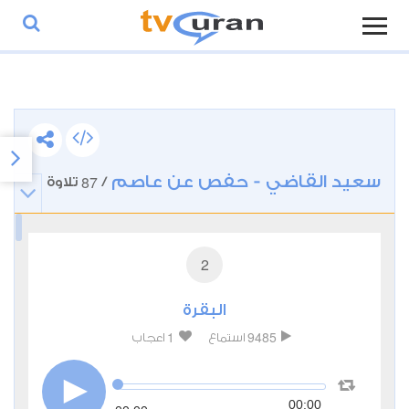
سعيد القاضي - حفص عن عاصم
87
/
تلاوة
2
البقرة
1
9485
استماع
اعجاب
00:00