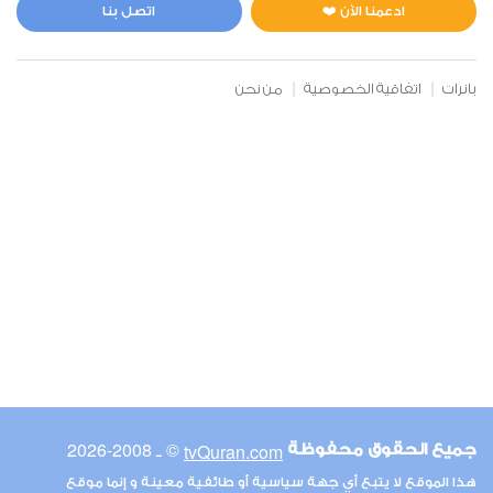
0
2965
استماع
اعجاب
ادعمنا الآن ❤️
اتصل بنا
بانرات
اتفاقية الخصوصية
من نحن
00:00
00:00
13
الرعد
1
3012
استماع
اعجاب
00:00
00:00
© ـ 2008-2026
tvQuran.com
جميع الحقوق محفوظة
14
هذا الموقع لا يتبع أي جهة سياسية أو طائفية معينة و إنما موقع