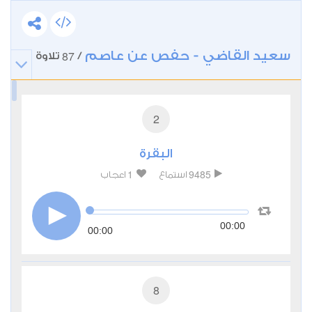
سعيد القاضي - حفص عن عاصم
87
/
تلاوة
2
البقرة
1
9485
استماع
اعجاب
00:00
00:00
8