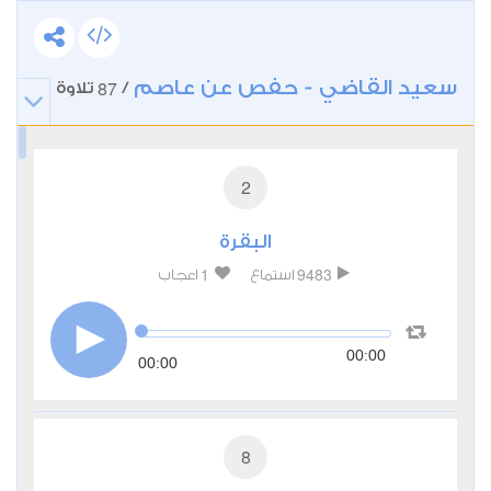
سعيد القاضي - حفص عن عاصم
87
/
تلاوة
2
البقرة
1
9483
استماع
اعجاب
00:00
00:00
8