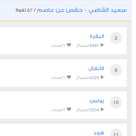
سعيد القاضي - حفص عن عاصم
87
/
تلاوة
البقرة
2
1
9481
استماع
اعجاب
الأنفال
8
1
4025
استماع
اعجاب
يونس
10
1
3204
استماع
اعجاب
هود
11