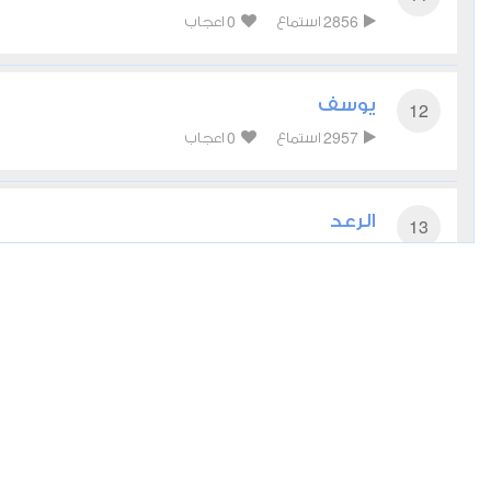
0
2856
استماع
اعجاب
يوسف
12
0
2957
استماع
اعجاب
الرعد
13
1
2976
استماع
اعجاب
إبراهيم
14
0
2552
استماع
اعجاب
الإسراء
17
0
2633
استماع
اعجاب