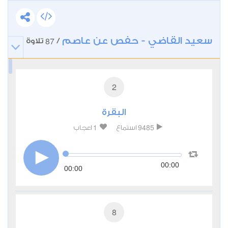
سعيد القاضي - حفص عن عاصم
87
/
تلاوة
2
البقرة
1
9485
استماع
اعجاب
00:00
00:00
8