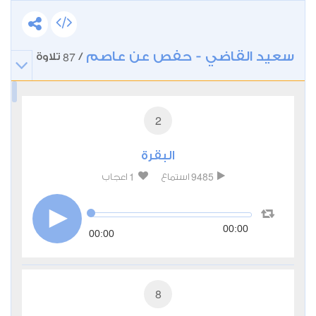
سعيد القاضي - حفص عن عاصم
87
/
تلاوة
2
البقرة
1
9485
استماع
اعجاب
00:00
00:00
8