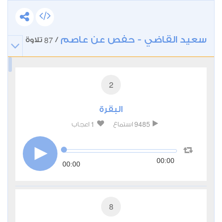
سعيد القاضي - حفص عن عاصم
87
/
تلاوة
2
البقرة
1
9485
استماع
اعجاب
00:00
00:00
8