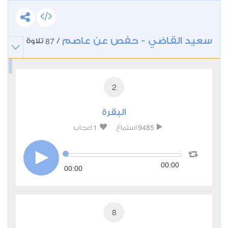
سعيد القاضي - حفص عن عاصم
87
/
تلاوة
2
البقرة
1
9485
استماع
اعجاب
00:00
00:00
8