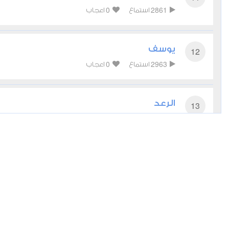
0
2861
استماع
اعجاب
يوسف
12
0
2963
استماع
اعجاب
الرعد
13
1
3011
استماع
اعجاب
إبراهيم
14
0
2588
استماع
اعجاب
الإسراء
17
0
2638
استماع
اعجاب