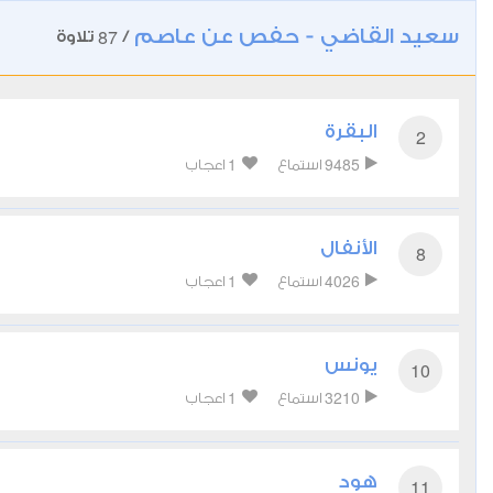
سعيد القاضي - حفص عن عاصم
87
/
تلاوة
البقرة
2
1
9485
استماع
اعجاب
الأنفال
8
1
4026
استماع
اعجاب
يونس
10
1
3210
استماع
اعجاب
هود
11