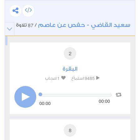
سعيد القاضي - حفص عن عاصم
87
/
تلاوة
2
البقرة
1
9485
استماع
اعجاب
00:00
00:00
8