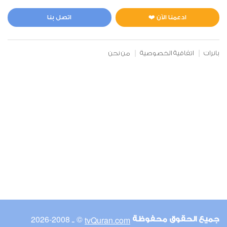
المائدة
0
2057
استماع
اعجاب
ادعمنا الآن ❤️
اتصل بنا
بانرات
اتفاقية الخصوصية
من نحن
00:00
00:00
6
الأنعام
0
2237
استماع
اعجاب
00:00
00:00
© ـ 2008-2026
tvQuran.com
جميع الحقوق محفوظة
7