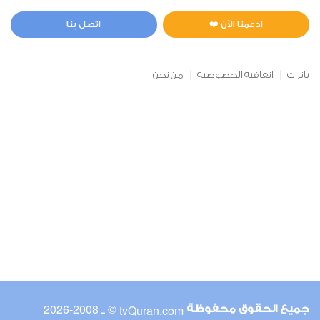
المائدة
0
2063
استماع
اعجاب
ادعمنا الآن ❤️
اتصل بنا
بانرات
اتفاقية الخصوصية
من نحن
00:00
00:00
6
الأنعام
0
2239
استماع
اعجاب
00:00
00:00
© ـ 2008-2026
tvQuran.com
جميع الحقوق محفوظة
7