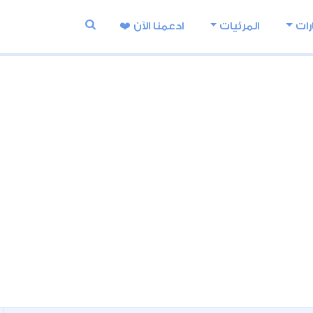
رات
المرئيات
ادعمنا اﻵن ❤️