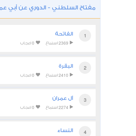
مفتاح السلطني - الدوري عن أبي عم
الفاتحة
1
0
2369
استماع
اعجاب
البقرة
2
0
2410
استماع
اعجاب
آل عمران
3
0
2274
استماع
اعجاب
النساء
4