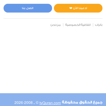
المائدة
0
2058
استماع
اعجاب
ادعمنا الآن ❤️
اتصل بنا
بانرات
اتفاقية الخصوصية
من نحن
00:00
00:00
6
الأنعام
0
2237
استماع
اعجاب
00:00
00:00
© ـ 2008-2026
tvQuran.com
جميع الحقوق محفوظة
7