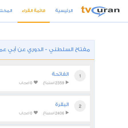
الرئيسية
قائمة القراء
المختا
مفتاح السلطني - الدوري عن أبي عم
الفاتحة
1
0
2359
استماع
اعجاب
البقرة
2
0
2406
استماع
اعجاب