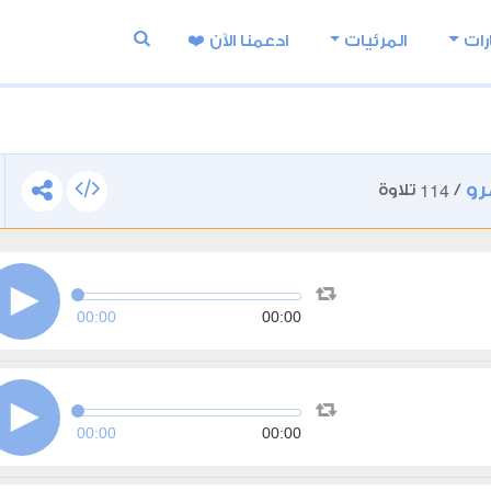
رات
المرئيات
ادعمنا اﻵن ❤️
رو
114
/
تلاوة
00:00
00:00
00:00
00:00