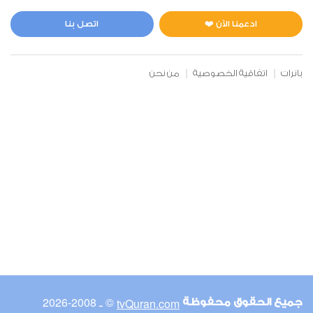
المائدة
0
2058
استماع
اعجاب
ادعمنا الآن ❤️
اتصل بنا
بانرات
اتفاقية الخصوصية
من نحن
00:00
00:00
6
الأنعام
0
2237
استماع
اعجاب
00:00
00:00
© ـ 2008-2026
tvQuran.com
جميع الحقوق محفوظة
7