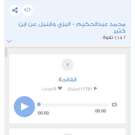
محمد عبدالحكيم - البزي وقنبل عن ابن
كثير
114
/
تلاوة
1
الفاتحة
5
11761
استماع
اعجاب
00:00
00:00