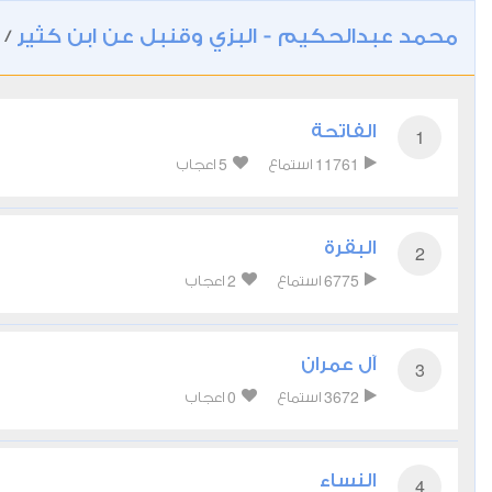
محمد عبدالحكيم - البزي وقنبل عن ابن كثير
/
الفاتحة
1
5
11761
استماع
اعجاب
البقرة
2
2
6775
استماع
اعجاب
آل عمران
3
0
3672
استماع
اعجاب
النساء
4