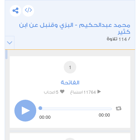
محمد عبدالحكيم - البزي وقنبل عن ابن
كثير
114
/
تلاوة
1
الفاتحة
5
11764
استماع
اعجاب
00:00
00:00