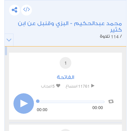
محمد عبدالحكيم - البزي وقنبل عن ابن
كثير
114
/
تلاوة
1
الفاتحة
5
11761
استماع
اعجاب
00:00
00:00