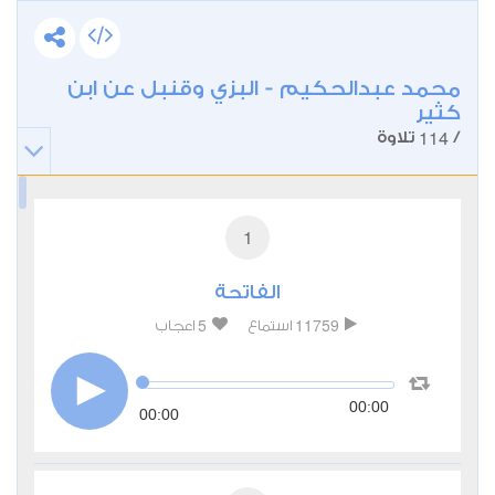
محمد عبدالحكيم - البزي وقنبل عن ابن
كثير
114
/
تلاوة
1
الفاتحة
5
11759
استماع
اعجاب
00:00
00:00