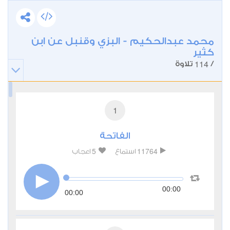
محمد عبدالحكيم - البزي وقنبل عن ابن
كثير
114
/
تلاوة
1
الفاتحة
5
11764
استماع
اعجاب
00:00
00:00