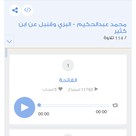
محمد عبدالحكيم - البزي وقنبل عن ابن
كثير
114
/
تلاوة
1
الفاتحة
5
11760
استماع
اعجاب
00:00
00:00