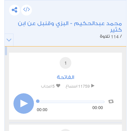
محمد عبدالحكيم - البزي وقنبل عن ابن
كثير
114
/
تلاوة
1
الفاتحة
5
11759
استماع
اعجاب
00:00
00:00