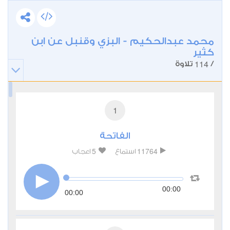
محمد عبدالحكيم - البزي وقنبل عن ابن
كثير
114
/
تلاوة
1
الفاتحة
5
11764
استماع
اعجاب
00:00
00:00