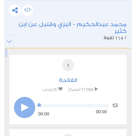
محمد عبدالحكيم - البزي وقنبل عن ابن
كثير
114
/
تلاوة
1
الفاتحة
5
11764
استماع
اعجاب
00:00
00:00