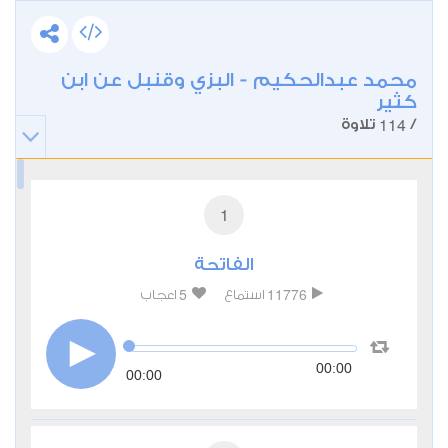
محمد عبدالحكيم - البزي وقنبل عن ابن
كثير
114
/
تلاوة
1
الفاتحة
5
11776
استماع
اعجاب
00:00
00:00